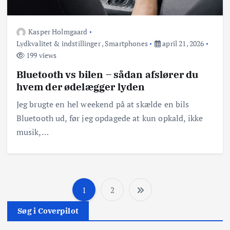
Kasper Holmgaard
Lydkvalitet & indstillinger
,
Smartphones
april 21, 2026
199 views
Bluetooth vs bilen – sådan afslører du
hvem der ødelægger lyden
Jeg brugte en hel weekend på at skælde en bils
Bluetooth ud, før jeg opdagede at kun opkald, ikke
musik,…
1
2
I
Søg i Coverpilot
n