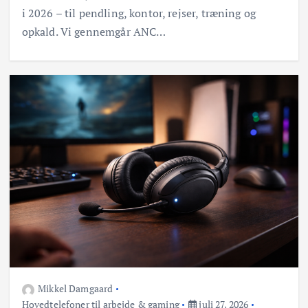
i 2026 – til pendling, kontor, rejser, træning og
opkald. Vi gennemgår ANC…
Mikkel Damgaard
Hovedtelefoner til arbejde & gaming
juli 27, 2026