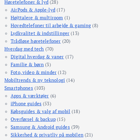
Høretelefoner & lyd
(28)
AirPods & Apple-lyd
(17)
Højttalere & multiroom
(1)
Hovedtelefoner til arbejde & gaming
(8)
Lydkvalitet & indstillinger
(13)
Trådløse høretelefoner
(20)
Hverdag med tech
(70)
Digital hverdag & vaner
(17)
Familie & børn
(3)
Foto, video & minder
(12)
Mobiltrends & ny teknologi
(14)
Smartphones
(103)
Apps & værktøjer
(6)
iPhone guides
(53)
Købsguides & valg af mobil
(18)
Overførsel & backup
(15)
Samsung & Android guides
(39)
Sikkerhed & privatliv på mobilen
(21)