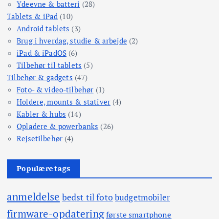
Ydeevne & batteri
(28)
Tablets & iPad
(10)
Android tablets
(3)
Brug i hverdag, studie & arbejde
(2)
iPad & iPadOS
(6)
Tilbehør til tablets
(5)
Tilbehør & gadgets
(47)
Foto- & video-tilbehør
(1)
Holdere, mounts & stativer
(4)
Kabler & hubs
(14)
Opladere & powerbanks
(26)
Rejsetilbehør
(4)
Populære tags
anmeldelse
bedst til foto
budgetmobiler
firmware-opdatering
første smartphone