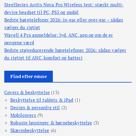
SteelSeries Arctis Nova Pro Wireless test: stærkt multi-
e
device headset til PC, PS5 og mobil
Bedste høretelefoner 2026: in-ear eller over-ear – sådan
l
vælger du rigtigt
Wavell 4 Pro anmeldelse: lyd, ANC, app og om de er
i
pengene værd
Bedste støjreducerende høretelefoner 2026: sådan vælger
n
du rigtigt til ANC, komfort og batteri
g
Find efter emne
Covers & beskyttelse
(13)
Beskyttelse til tablets & iPad
(1)
Design & personlig stil
(2)
Mobilcovers
(9)
Robuste løsninger & børnebeskyttelse
(3)
Skærmbeskyttelse
(6)