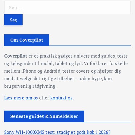
S
d
ø
g
l
e
f
æ
Om Coverpilot
t
e
g
Coverpilot
er et praktisk gadget-univers med guides, tests
r
og købsguider til mobil, tablet og lyd. Vi forklarer forskelle
:
s
mellem iPhone og Android, tester covers og hjælper dig
med at vælge det rigtige tilbehør — uden hype, kun
i
brugervenlig rådgivning.
n
Læs mere om os
eller
kontakt os
.
d
Seneste guides & anmeldelser
d
Sony WH-1000XM5 test: stadig et godt køb i 2026?