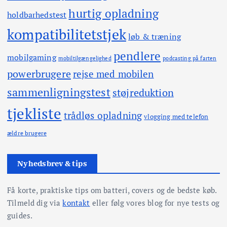
hurtig opladning
holdbarhedstest
kompatibilitetstjek
løb & træning
pendlere
mobilgaming
mobiltilgængelighed
podcasting på farten
powerbrugere
rejse med mobilen
sammenligningstest
støjreduktion
tjekliste
trådløs opladning
vlogging med telefon
ældre brugere
Nyhedsbrev & tips
Få korte, praktiske tips om batteri, covers og de bedste køb.
Tilmeld dig via
kontakt
eller følg vores blog for nye tests og
guides.