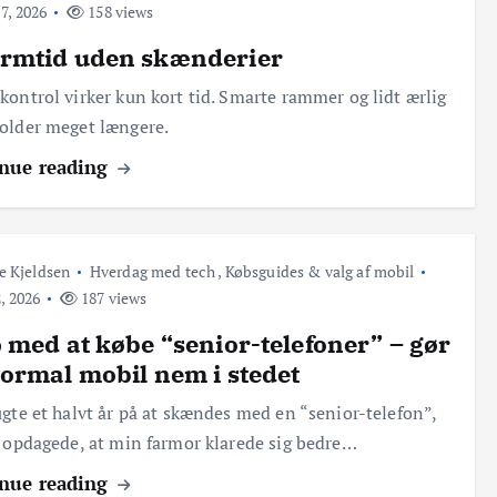
7, 2026
158 views
rmtid uden skænderier
kontrol virker kun kort tid. Smarte rammer og lidt ærlig
older meget længere.
nue reading
e Kjeldsen
Hverdag med tech
,
Købsguides & valg af mobil
, 2026
187 views
 med at købe “senior-telefoner” – gør
ormal mobil nem i stedet
ugte et halvt år på at skændes med en “senior-telefon”,
g opdagede, at min farmor klarede sig bedre…
nue reading