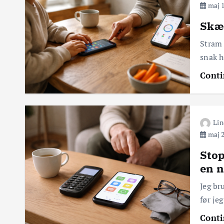
maj 1
Skæ
Stram 
snak h
Conti
Lin
maj 2
Stop
en n
Jeg br
før je
Conti