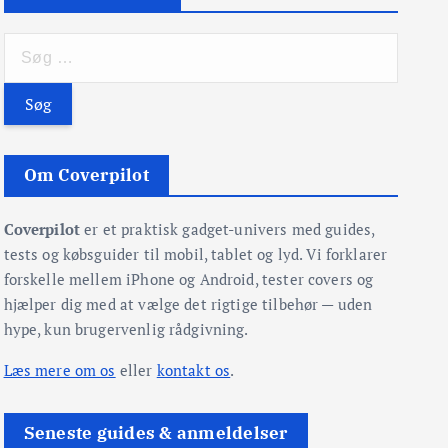
S
ø
g
e
f
t
Om Coverpilot
e
r
Coverpilot
er et praktisk gadget-univers med guides,
:
tests og købsguider til mobil, tablet og lyd. Vi forklarer
forskelle mellem iPhone og Android, tester covers og
hjælper dig med at vælge det rigtige tilbehør — uden
hype, kun brugervenlig rådgivning.
Læs mere om os
eller
kontakt os
.
Seneste guides & anmeldelser