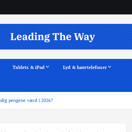
Tablets & iPad
Lyd & høretelefoner
adig pengene værd i 2026?