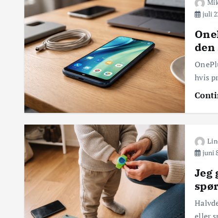
Mi
juli 2
OneP
den 
OnePlu
hvis p
Conti
Lin
juni 
Jeg 
spør
Halvde
eller 