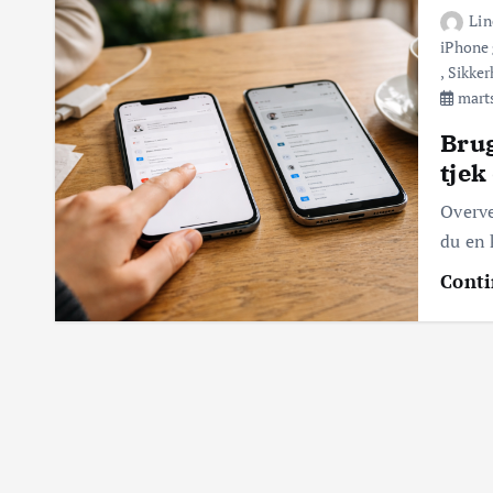
Lin
iPhone 
,
Sikker
marts
Brug
tjek
Overve
du en 
Conti