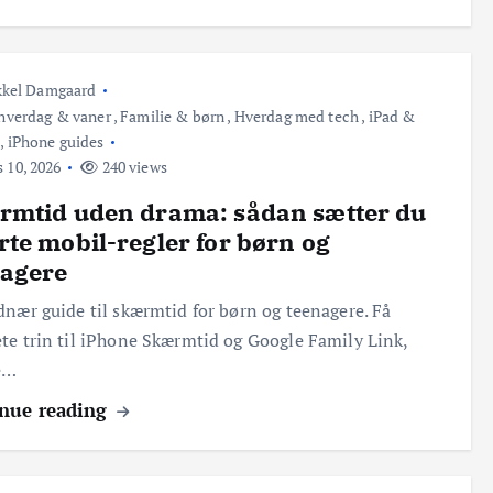
kkel Damgaard
 hverdag & vaner
,
Familie & børn
,
Hverdag med tech
,
iPad &
,
iPhone guides
 10, 2026
240 views
rmtid uden drama: sådan sætter du
te mobil-regler for børn og
nagere
dnær guide til skærmtid for børn og teenagere. Få
te trin til iPhone Skærmtid og Google Family Link,
e…
nue reading