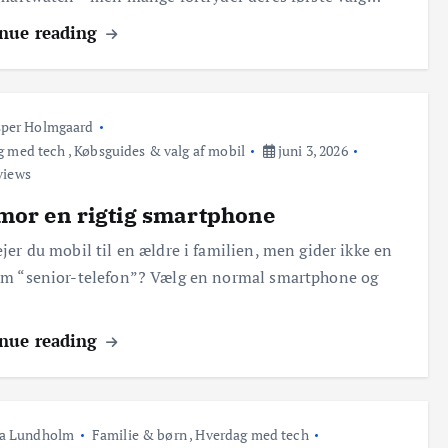
nue reading
per Holmgaard
g med tech
,
Købsguides & valg af mobil
juni 3, 2026
views
mor en rigtig smartphone
jer du mobil til en ældre i familien, men gider ikke en
m “senior-telefon”? Vælg en normal smartphone og
nue reading
ra Lundholm
Familie & børn
,
Hverdag med tech