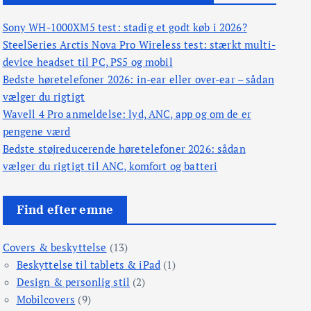
Sony WH-1000XM5 test: stadig et godt køb i 2026?
SteelSeries Arctis Nova Pro Wireless test: stærkt multi-
device headset til PC, PS5 og mobil
Bedste høretelefoner 2026: in-ear eller over-ear – sådan
vælger du rigtigt
Wavell 4 Pro anmeldelse: lyd, ANC, app og om de er
pengene værd
Bedste støjreducerende høretelefoner 2026: sådan
vælger du rigtigt til ANC, komfort og batteri
Find efter emne
Covers & beskyttelse
(13)
Beskyttelse til tablets & iPad
(1)
Design & personlig stil
(2)
Mobilcovers
(9)