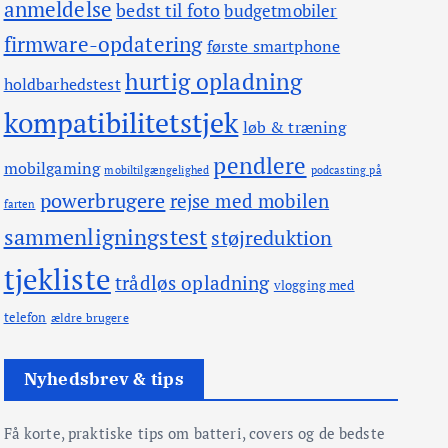
anmeldelse
bedst til foto
budgetmobiler
firmware-opdatering
første smartphone
hurtig opladning
holdbarhedstest
kompatibilitetstjek
løb & træning
pendlere
mobilgaming
mobiltilgængelighed
podcasting på
powerbrugere
rejse med mobilen
farten
sammenligningstest
støjreduktion
tjekliste
trådløs opladning
vlogging med
telefon
ældre brugere
Nyhedsbrev & tips
Få korte, praktiske tips om batteri, covers og de bedste