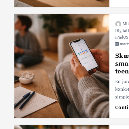
Mi
Digital
iPadOS
marts
Skæ
smar
tee
En jor
konkre
simpl
Conti