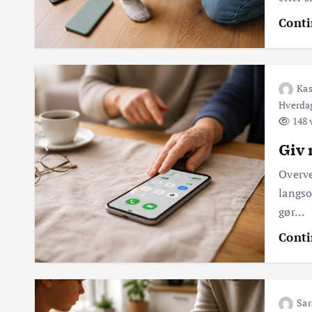
Conti
Kas
Hverda
148 
Giv 
Overve
langso
gør…
Conti
Sa