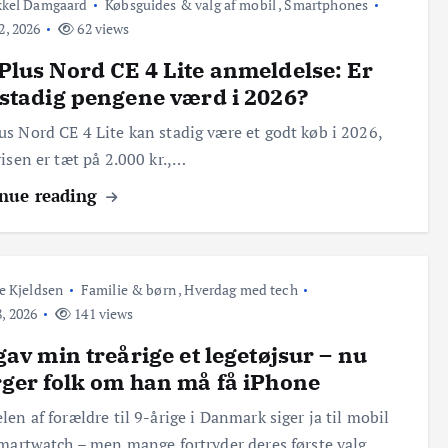
kkel Damgaard
Købsguides & valg af mobil
,
Smartphones
2, 2026
62 views
lus Nord CE 4 Lite anmeldelse: Er
stadig pengene værd i 2026?
s Nord CE 4 Lite kan stadig være et godt køb i 2026,
risen er tæt på 2.000 kr.,…
nue reading
e Kjeldsen
Familie & børn
,
Hverdag med tech
8, 2026
141 views
gav min treårige et legetøjsur – nu
ger folk om han må få iPhone
len af forældre til 9-årige i Danmark siger ja til mobil
smartwatch – men mange fortryder deres første valg…