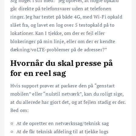
Sig noget i stil med: “Jeg oplever, at nogle opkald
går direkte på telefonsvarer uden at telefonen
ringer. Jeg har testet på både 4G, med Wi-Fi opkald
slået fra, og lavet en log over 5 testopkald på to
lokationer. Kan I tjekke, om der er fejl eller
blokeringer på min linje, eller om der er kendte
dækning/voLTE-problemer på de adresser?”
Hvornår du skal presse på
for en reel sag
Hvis support prøver at parkere den på “genstart
mobilen” eller “nulstil netværk”, kan du roligt sige,
at du allerede har gjort det, og at fejlen stadig er der.
Bed om:
At de opretter en netværkssag/teknisk sag
At de får teknisk afdeling til at tjekke logs