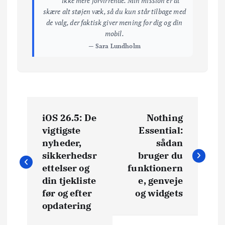
ikke mere forvirrende. Min mission er at
skære alt støjen væk, så du kun står tilbage med
de valg, der faktisk giver mening for dig og din
mobil.
— Sara Lundholm
I
iOS 26.5: De
Nothing
n
vigtigste
Essential:
nyheder,
sådan
d
sikkerhedsr
bruger du
ettelser og
funktionern
l
din tjekliste
e, genveje
før og efter
og widgets
æ
opdatering