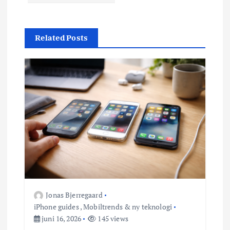
g
s
Related Posts
n
a
v
i
g
a
Jonas Bjerregaard
t
iPhone guides
,
Mobiltrends & ny teknologi
juni 16, 2026
145 views