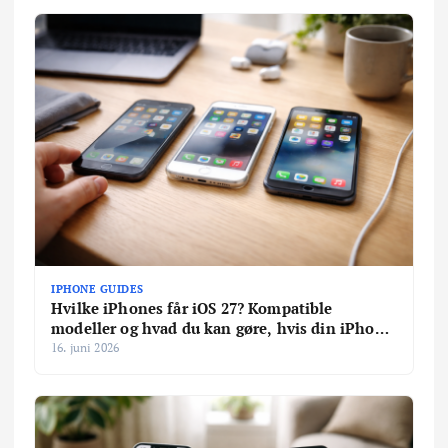
IPHONE GUIDES
Hvilke iPhones får iOS 27? Kompatible
modeller og hvad du kan gøre, hvis din iPhone
stopper
16. juni 2026