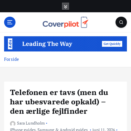
G
å
t
i
l
i
n
d
Forside
h
o
l
d
Telefonen er tavs (men du
har ubesvarede opkald) –
den ærlige fejlfinder
Sara Lundholm
iPhone guides
,
Samsung & Android guides
juni 11, 2026