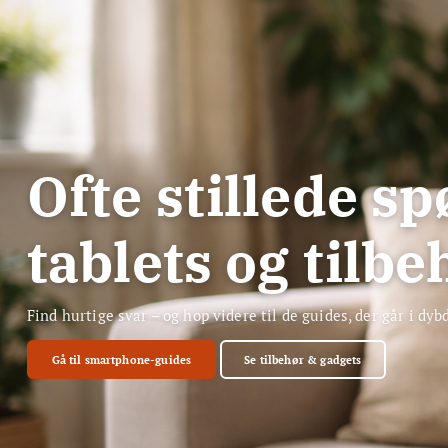
Ofte stillede 
tablets og tilbe
Find hurtige svar – og hop videre til de guides, der går i dyb
Gå til smartphone-guides
Se tilbehør & gadgets