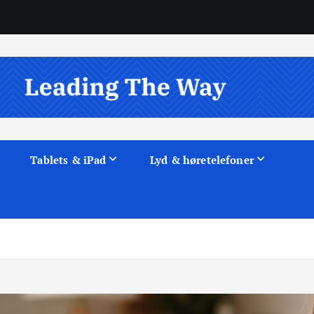
Tablets & iPad
Lyd & høretelefoner