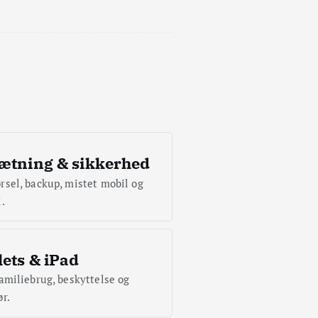
ætning & sikkerhed
rsel, backup, mistet mobil og
i.
ets & iPad
familiebrug, beskyttelse og
ør.