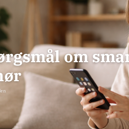
spørgsmål om sma
hør
den