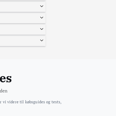
menligninger som iPhone vs. Samsung.
aghederne, så du ved, hvad du går ind
er vi dem op mod eksisterende
od mobil, få bedre batteritid eller
n du skrive til os via
oid.
r.
etelefoner. Vi lægger vægt på
d dansk hverdag for øje (dækning,
es
eden
 vi videre til købsguides og tests,