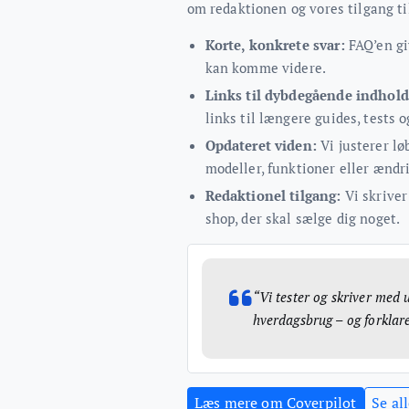
om redaktionen og vores tilgang til
Korte, konkrete svar:
FAQ’en giv
kan komme videre.
Links til dybdegående indhold
links til længere guides, tests
Opdateret viden:
Vi justerer l
modeller, funktioner eller ændri
Redaktionel tilgang:
Vi skriver
shop, der skal sælge dig noget.
“Vi tester og skriver med 
hverdagsbrug – og forklarer
Læs mere om Coverpilot
Se al