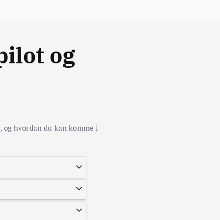
ilot og
er, og hvordan du kan komme i
stå forskelle på iPhone og Android,
ler et sæt høretelefoner, så er det
r, så du kan vælge det, der passer til