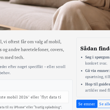
 vi oftest får om valg af mobil,
Sådan find
 og andre høretelefoner, covers,
en med tech.
Søg i spørgsm
konkret svar.
der efter noget specifikt – eller scroll
Gå via emner:
 behov.
opsætning, tilb
Hop til guides
artikler med fl
Se emner
Se all
data til ny iPhone” eller “hurtig opladning”.