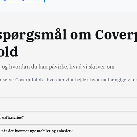
spørgsmål om Coverp
old
– og hvordan du kan påvirke, hvad vi skriver om
 selve Coverpilot.dk: hvordan vi arbejder, hvor uafhængige vi 
rs om smartphones, tablets, høretelefoner og tilbehør. Vi hjælper dig med at vælge ny mobil, for
er uafhængige?
få mere ud af den tech, du allerede har.
gigt – ikke som en shop, der skal skubbe bestemte modeller. Når vi anbefaler en smartphone, iPad el
produkter – vi sælger viden. Vores rolle er at give dig overblik, forklaringer og konkrete anbefalinge
r, når der kommer nye mobiler og enheder?
or pengene til en bestemt type bruger.