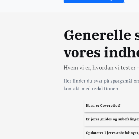
Generelle 
vores indh
Hvem vi er, hvordan vi tester 
Her finder du svar på spørgsmål om
kontakt med redaktionen.
Hvad er Coverpilot?
Coverpilot.dk er et dansk vidensunive
Er jeres guides og anbefaling
finde de rigtige covers og gadgets og 
Ja. Vi skriver redaktionelt og uafhæn
Vi er ikke en webshop. Vi sælger ikke 
Opdaterer I jeres anbefalinge
fordi, vi mener, de giver god værdi f
dit behov og dit budget.