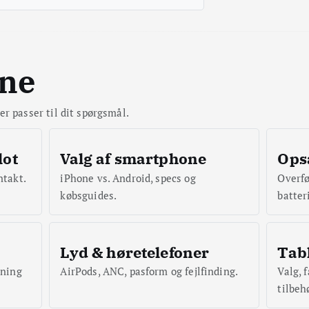
mne
er passer til dit spørgsmål.
lot
Valg af smartphone
Ops
ntakt.
iPhone vs. Android, specs og
Overfø
købsguides.
batter
Lyd & høretelefoner
Tabl
dning
AirPods, ANC, pasform og fejlfinding.
Valg, 
tilbeh