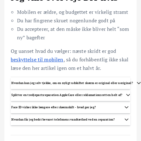
Mobilen er ældre, og budgettet er virkelig stramt
Du har fingrene skruet nogenlunde godt på
Du accepterer, at den måske ikke bliver helt “som
ny” bagefter
Og uanset hvad du vælger: næste skridt er god
beskyttelse til mobilen
, så du forhåbentlig ikke skal
læse den her artikel igen om et halvt år.
Hvordan kan jeg selv tjekke, om en nyligt udskiftet skærm er original eller uoriginal?
Gå til Indstillinger > Generelt > Om og se efter meddelelser om displayets servicehistorik; nyere
Splitter en tredjepartsreparation AppleCare eller reklamationsretten helt af?
iPhones viser en advarsel hvis dele ikke kan verificeres. Sammenlign også farve, lysstyrke og True Tone-
adfærd, bed om kvittering med reservedelsoplysninger, og test telefonen grundigt i butikken før du går
Apple kan afvise at dække problemer som skyldes uoriginale dele eller ufagligt arbejde, men det betyder
hjem.
Face ID virker ikke længere efter skærmskift - hvad gør jeg?
ikke automatisk at du mister alle rettigheder i Danmark. Kræv altid skriftlig garanti fra værkstedet og
gem kvittering; hvis værkstedet laver fejl, kan du klage til dem eller forbrugerklagenævnet.
Test Face ID med det samme i butikken og få dem til at rette fejlen med det samme eller give pengene
Hvordan får jeg bedst bevaret telefonens vandtæthed ved en reparation?
tilbage. På nyere iPhones er frontkameraet og sensorer parret med telefonens logikplade, så kun Apple
eller et autoriseret værksted kan løse visse Face ID-fejl hvis sensoren er blevet udskiftet.
Bed værkstedet skifte de originale tætningslister og bruge korrekt lim/tryk ved genmontering, og få dem
til at dokumentere arbejdet. Undgå at udsætte telefonen for vand i mindst 24-48 timer efter skift -
trykprøver findes, men er ikke fuldstændig garanti for langtidstæthed.