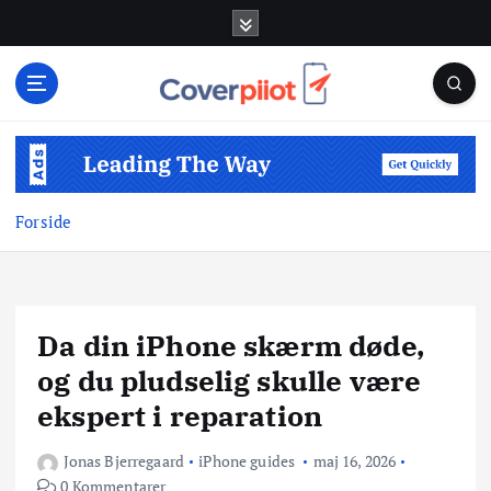
G
å
t
i
l
i
n
d
Forside
h
o
l
d
Da din iPhone skærm døde,
og du pludselig skulle være
ekspert i reparation
Jonas Bjerregaard
iPhone guides
maj 16, 2026
0 Kommentarer