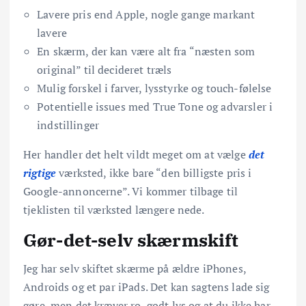
Lavere pris end Apple, nogle gange markant
lavere
En skærm, der kan være alt fra “næsten som
original” til decideret træls
Mulig forskel i farver, lysstyrke og touch-følelse
Potentielle issues med True Tone og advarsler i
indstillinger
Her handler det helt vildt meget om at vælge
det
rigtige
værksted, ikke bare “den billigste pris i
Google-annoncerne”. Vi kommer tilbage til
tjeklisten til værksted længere nede.
Gør-det-selv skærmskift
Jeg har selv skiftet skærme på ældre iPhones,
Androids og et par iPads. Det kan sagtens lade sig
gøre, men det kræver ro, godt lys og at du ikke har