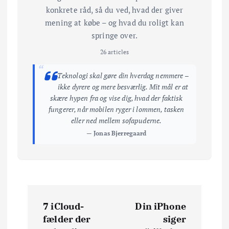
konkrete råd, så du ved, hvad der giver
mening at købe – og hvad du roligt kan
springe over.
26 articles
“
Teknologi skal gøre din hverdag nemmere –
ikke dyrere og mere besværlig. Mit mål er at
skære hypen fra og vise dig, hvad der faktisk
fungerer, når mobilen ryger i lommen, tasken
eller ned mellem sofapuderne.
— Jonas Bjerregaard
I
7 iCloud-
Din iPhone
n
fælder der
siger