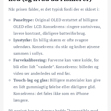
Når prisen falder, er det typisk fordi der er skåret i:
Paneltype:
Original OLED erstattet af billigere
OLED eller LCD. Konsekvens: ringere sortniveau,
lavere kontrast, dårligere batteriforbrug.
Lysstyrke:
En billig skærm er ofte svagere
udendørs. Konsekvens: du står og kniber øjnene
sammen i sollys.
Farvekalibrering:
Farverne kan være kolde, for
blå eller lidt “vaskede”. Konsekvens: billeder og
video ser anderledes ud end før.
Touch-lag og glas:
Billigere materialer kan give
en lidt gummiagtig følelse eller dårligere glid.
Konsekvens: det føles ikke som en iPhone
længere.
På papiret kan to skærme hedde “kompatible med