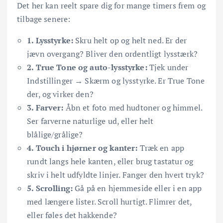
Det her kan reelt spare dig for mange timers frem og
tilbage senere:
1. Lysstyrke:
Skru helt op og helt ned. Er der
jævn overgang? Bliver den ordentligt lysstærk?
2. True Tone og auto-lysstyrke:
Tjek under
Indstillinger → Skærm og lysstyrke. Er True Tone
der, og virker den?
3. Farver:
Åbn et foto med hudtoner og himmel.
Ser farverne naturlige ud, eller helt
blålige/grålige?
4. Touch i hjørner og kanter:
Træk en app
rundt langs hele kanten, eller brug tastatur og
skriv i helt udfyldte linjer. Fanger den hvert tryk?
5. Scrolling:
Gå på en hjemmeside eller i en app
med længere lister. Scroll hurtigt. Flimrer det,
eller føles det hakkende?