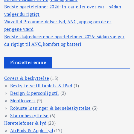
Bedste høretelefoner 2026: in-ear eller over-ear – sådan
l
vælger du rigtigt
Wavell 4 Pro anmeldelse: lyd, ANC, app og om de er
i
pengene værd
Bedste støjreducerende høretelefoner 2026: sådan vælger
n
du rigtigt til ANC, komfort og batteri
g
Find efter emne
Covers & beskyttelse
(13)
Beskyttelse til tablets & iPad
(1)
Design & personlig stil
(2)
Mobilcovers
(9)
Robuste løsninger & børnebeskyttelse
(3)
Skærmbeskyttelse
(6)
Høretelefoner & lyd
(28)
AirPods & Apple-lyd
(17)