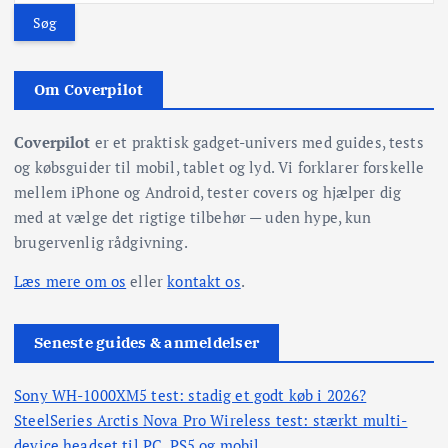
g
l
e
f
æ
Om Coverpilot
t
e
g
Coverpilot
er et praktisk gadget-univers med guides, tests
r
og købsguider til mobil, tablet og lyd. Vi forklarer forskelle
:
s
mellem iPhone og Android, tester covers og hjælper dig
med at vælge det rigtige tilbehør — uden hype, kun
i
brugervenlig rådgivning.
n
Læs mere om os
eller
kontakt os
.
d
Seneste guides & anmeldelser
d
Sony WH-1000XM5 test: stadig et godt køb i 2026?
SteelSeries Arctis Nova Pro Wireless test: stærkt multi-
e
device headset til PC, PS5 og mobil