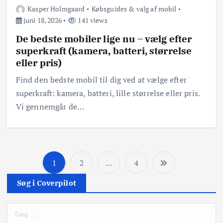
Kasper Holmgaard
Købsguides & valg af mobil
juni 18, 2026
141 views
De bedste mobiler lige nu – vælg efter
superkraft (kamera, batteri, størrelse
eller pris)
Find den bedste mobil til dig ved at vælge efter
superkraft: kamera, batteri, lille størrelse eller pris.
Vi gennemgår de…
1
2
…
4
I
Søg i Coverpilot
n
S
d
ø