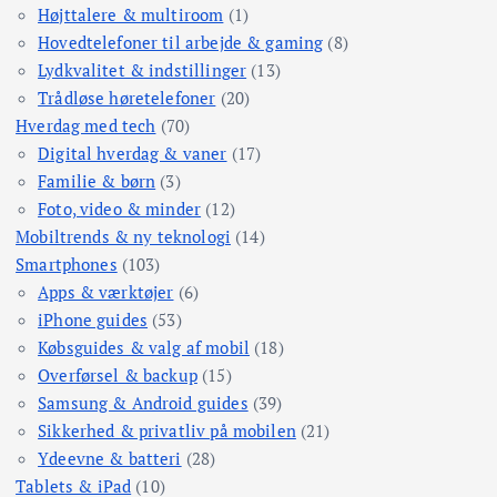
Højttalere & multiroom
(1)
Hovedtelefoner til arbejde & gaming
(8)
Lydkvalitet & indstillinger
(13)
Trådløse høretelefoner
(20)
Hverdag med tech
(70)
Digital hverdag & vaner
(17)
Familie & børn
(3)
Foto, video & minder
(12)
Mobiltrends & ny teknologi
(14)
Smartphones
(103)
Apps & værktøjer
(6)
iPhone guides
(53)
Købsguides & valg af mobil
(18)
Overførsel & backup
(15)
Samsung & Android guides
(39)
Sikkerhed & privatliv på mobilen
(21)
Ydeevne & batteri
(28)
Tablets & iPad
(10)