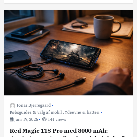
Jonas Bjerregaard
Købsguides & valg af mobil
,
Ydeevne & batteri
juni 19, 2026
141 views
Red Magic 11S Pro med 8000 mAh: