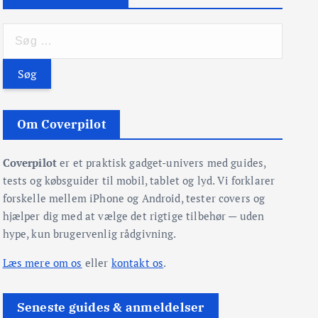
S
ø
g
e
f
t
Om Coverpilot
e
r
Coverpilot
er et praktisk gadget-univers med guides,
:
tests og købsguider til mobil, tablet og lyd. Vi forklarer
forskelle mellem iPhone og Android, tester covers og
hjælper dig med at vælge det rigtige tilbehør — uden
hype, kun brugervenlig rådgivning.
Læs mere om os
eller
kontakt os
.
Seneste guides & anmeldelser