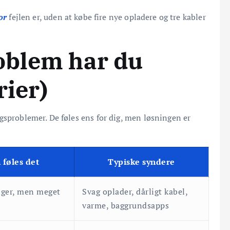
or
fejlen er, uden at købe fire nye opladere og tre kabler
roblem har du
rier)
gsproblemer. De føles ens for dig, men løsningen er
 føles det
Typiske syndere
iger, men meget
Svag oplader, dårligt kabel,
varme, baggrundsapps