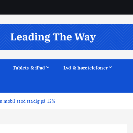
Tablets & iPad
Lyd & høretelefoner
in mobil stod stadig på 12%