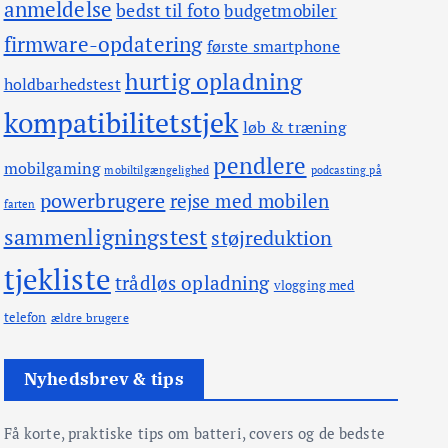
anmeldelse
bedst til foto
budgetmobiler
firmware-opdatering
første smartphone
hurtig opladning
holdbarhedstest
kompatibilitetstjek
løb & træning
pendlere
mobilgaming
mobiltilgængelighed
podcasting på
powerbrugere
rejse med mobilen
farten
sammenligningstest
støjreduktion
tjekliste
trådløs opladning
vlogging med
telefon
ældre brugere
Nyhedsbrev & tips
Få korte, praktiske tips om batteri, covers og de bedste