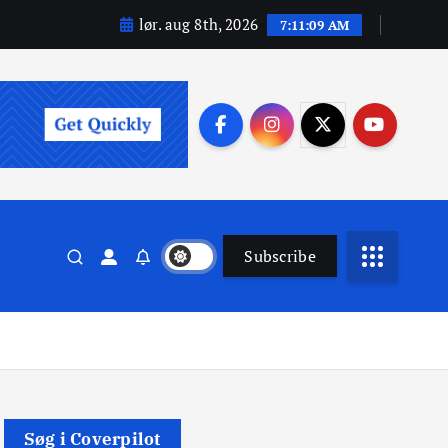
lør. aug 8th, 2026
7:11:10 AM
Subscribe
Søg i Coverpilot