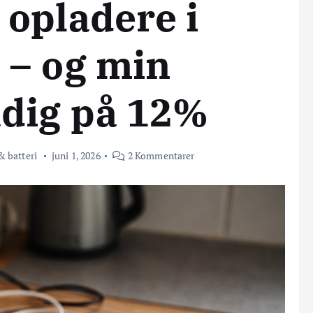
 opladere i
 – og min
adig på 12%
 batteri
juni 1, 2026
2 Kommentarer