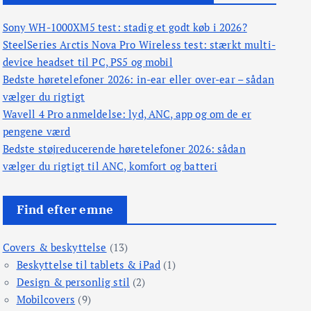
Sony WH-1000XM5 test: stadig et godt køb i 2026?
SteelSeries Arctis Nova Pro Wireless test: stærkt multi-
device headset til PC, PS5 og mobil
Bedste høretelefoner 2026: in-ear eller over-ear – sådan
vælger du rigtigt
Wavell 4 Pro anmeldelse: lyd, ANC, app og om de er
pengene værd
Bedste støjreducerende høretelefoner 2026: sådan
vælger du rigtigt til ANC, komfort og batteri
Find efter emne
Covers & beskyttelse
(13)
Beskyttelse til tablets & iPad
(1)
Design & personlig stil
(2)
Mobilcovers
(9)