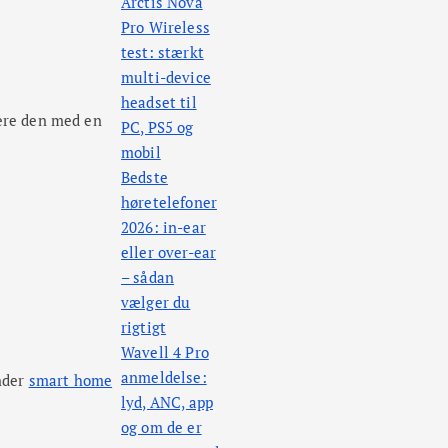
Arctis Nova
Pro Wireless
test: stærkt
multi-device
headset til
nere den med en
PC, PS5 og
mobil
Bedste
høretelefoner
2026: in-ear
eller over-ear
– sådan
vælger du
rigtigt
Wavell 4 Pro
anmeldelse:
nder
smart home
lyd, ANC, app
og om de er