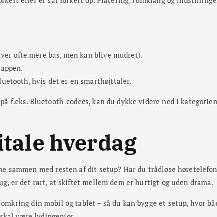
giver ofte mere bas, men kan blive mudret).
 appen.
uetooth, hvis det er en smarthøjttaler.
 på f.eks. Bluetooth-codecs, kan du dykke videre ned i kategorie
gitale hverdag
erne sammen med resten af dit setup? Har du trådløse høretelefone
ug, er det rart, at skiftet mellem dem er hurtigt og uden drama.
 omkring din mobil og tablet – så du kan bygge et setup, hvor båd
skal være lydingeniør.