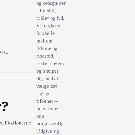
og købsguider
til mobil,
tablet og lyd.
Vi forklarer
forskelle
mellem
iPhone og
decs…
Android,
tester covers
og hjælper
dig med at
vælge det
rigtige
r?
tilbehør —
uden hype,
kun
ecifikationerne
brugervenlig
rådgivning.