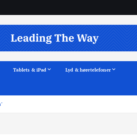
Tablets & iPad
Lyd & høretelefoner
m"