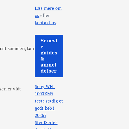
Læs mere om
os
eller
kontakt os
.
Senest
e
r godt sammen, kan
guides
&
anmel
delser
Sony WH-
sen er vidt
1000XM5
test: stadig et
godt køb i
2026?
SteelSeries