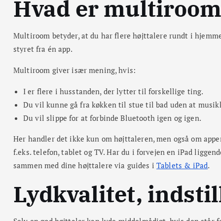
Hvad er multiroom 
Multiroom betyder, at du har flere højttalere rundt i hjemme
styret fra én app.
Multiroom giver især mening, hvis:
I er flere i husstanden, der lytter til forskellige ting.
Du vil kunne gå fra køkken til stue til bad uden at musik
Du vil slippe for at forbinde Bluetooth igen og igen.
Her handler det ikke kun om højttaleren, men også om appe
f.eks. telefon, tablet og TV. Har du i forvejen en iPad ligge
sammen med dine højttalere via guides i
Tablets & iPad
.
Lydkvalitet, indsti
Selv en god højttaler kan lyde middelmådigt, hvis den står fo