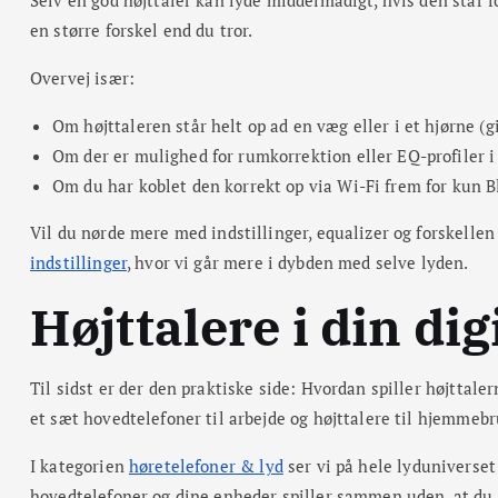
en større forskel end du tror.
Overvej især:
Om højttaleren står helt op ad en væg eller i et hjørne (
Om der er mulighed for rumkorrektion eller EQ-profiler i
Om du har koblet den korrekt op via Wi-Fi frem for kun Bl
Vil du nørde mere med indstillinger, equalizer og forskellen
indstillinger
, hvor vi går mere i dybden med selve lyden.
Højttalere i din di
Til sidst er der den praktiske side: Hvordan spiller højttal
et sæt hovedtelefoner til arbejde og højttalere til hjemmebr
I kategorien
høretelefoner & lyd
ser vi på hele lyduniverset
hovedtelefoner og dine enheder spiller sammen uden, at du 