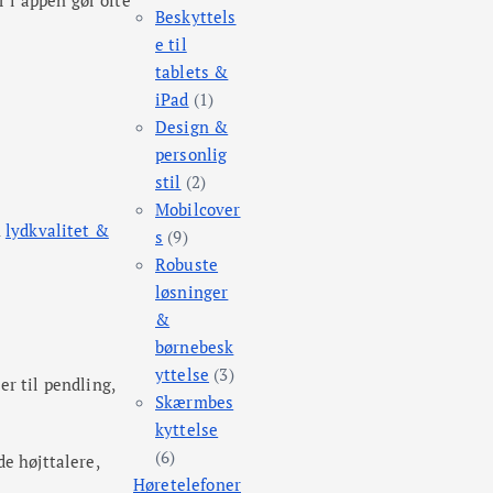
Beskyttels
e til
tablets &
iPad
(1)
Design &
personlig
stil
(2)
Mobilcover
n
lydkvalitet &
s
(9)
Robuste
løsninger
&
børnebesk
yttelse
(3)
r til pendling,
Skærmbes
kyttelse
(6)
e højttalere,
Høretelefoner