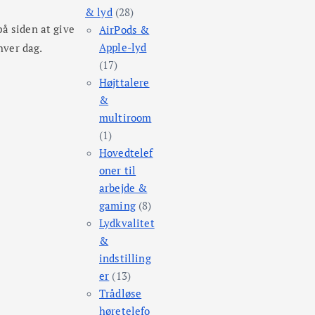
& lyd
(28)
på siden at give
AirPods &
Apple-lyd
hver dag.
(17)
Højttalere
&
multiroom
(1)
Hovedtelef
oner til
arbejde &
gaming
(8)
Lydkvalitet
&
indstilling
er
(13)
Trådløse
høretelefo