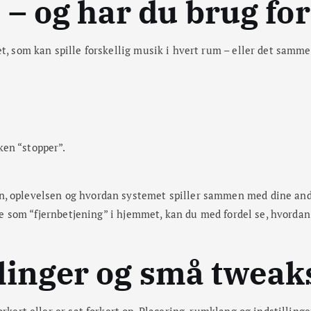
– og har du brug for
t, som kan spille forskellig musik i hvert rum – eller det samme
ken “stopper”.
n, oplevelsen og hvordan systemet spiller sammen med dine an
nde som “fjernbetjening” i hjemmet, kan du med fordel se, hvordan
llinger og små tweak
rkert eller er sat forkert op. Placering, rumklang og indstillinge