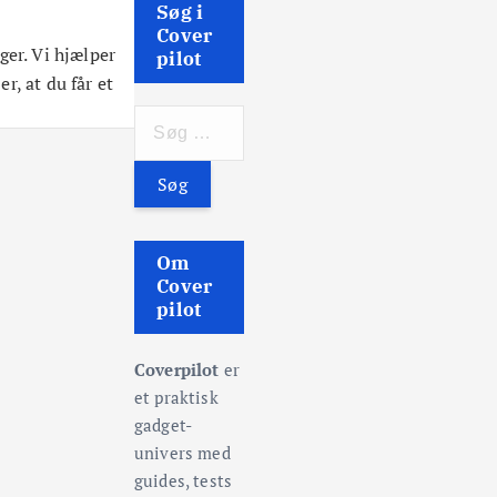
Søg i
Cover
ger. Vi hjælper
pilot
r, at du får et
S
ø
g
e
f
t
Om
e
Cover
pilot
r
:
Coverpilot
er
et praktisk
gadget-
univers med
guides, tests