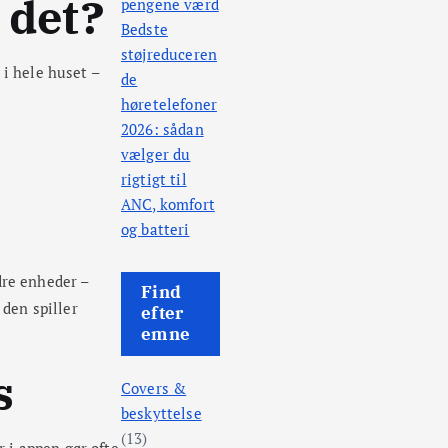
 det?
pengene værd
Bedste
støjreduceren
 i hele huset –
de
høretelefoner
2026: sådan
vælger du
rigtigt til
ANC, komfort
og batteri
dre enheder –
Find
 den spiller
efter
emne
s
Covers &
beskyttelse
(13)
r i appen gør ofte