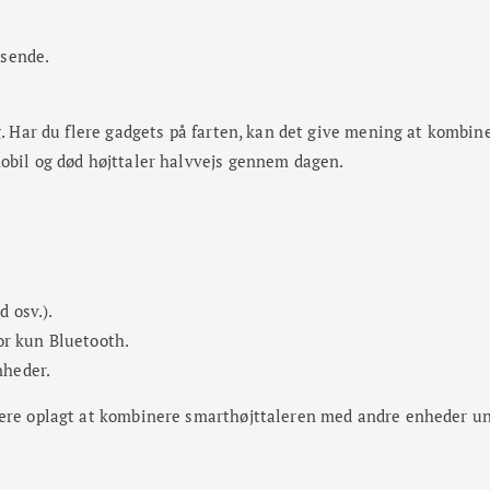
isende.
ng. Har du flere gadgets på farten, kan det give mening at kombi
mobil og død højttaler halvvejs gennem dagen.
 osv.).
for kun Bluetooth.
nheder.
 være oplagt at kombinere smarthøjttaleren med andre enheder u