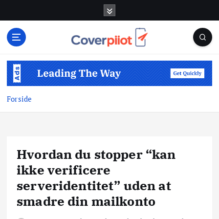
G
å
t
i
l
i
n
d
Forside
h
o
l
d
Hvordan du stopper “kan
ikke verificere
serveridentitet” uden at
smadre din mailkonto