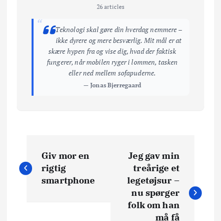
26 articles
“
Teknologi skal gøre din hverdag nemmere –
ikke dyrere og mere besværlig. Mit mål er at
skære hypen fra og vise dig, hvad der faktisk
fungerer, når mobilen ryger i lommen, tasken
eller ned mellem sofapuderne.
— Jonas Bjerregaard
I
Giv mor en
Jeg gav min
n
rigtig
treårige et
smartphone
legetøjsur –
d
nu spørger
folk om han
l
må få