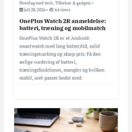
Hverdag med tech
,
Tilbehør & gadgets
t
juli 20, 2026
64 views
OnePlus Watch 2R anmeldelse:
i
batteri, træning og mobilmatch
o
OnePlus Watch 2R er et Android-
smartwatch med lang batteritid, solid
n
træningstracking og skarp pris. Få den
ærlige vurdering af batteri,
træningsfunktioner, mangler og hvilken
mobil, uret passer bedst med.