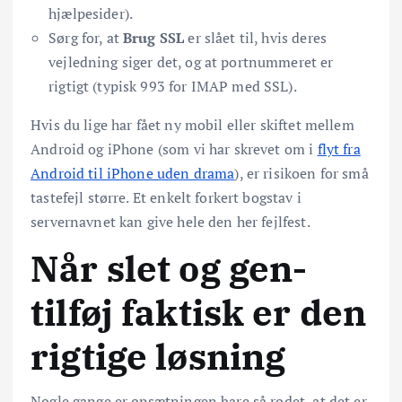
hjælpesider).
Sørg for, at
Brug SSL
er slået til, hvis deres
vejledning siger det, og at portnummeret er
rigtigt (typisk 993 for IMAP med SSL).
Hvis du lige har fået ny mobil eller skiftet mellem
Android og iPhone (som vi har skrevet om i
flyt fra
Android til iPhone uden drama
), er risikoen for små
tastefejl større. Et enkelt forkert bogstav i
servernavnet kan give hele den her fejlfest.
Når slet og gen-
tilføj faktisk er den
rigtige løsning
Nogle gange er opsætningen bare så rodet, at det er