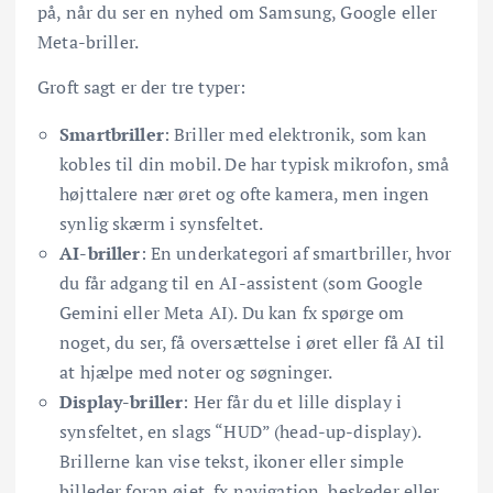
på, når du ser en nyhed om Samsung, Google eller
Meta-briller.
Groft sagt er der tre typer:
Smartbriller
: Briller med elektronik, som kan
kobles til din mobil. De har typisk mikrofon, små
højttalere nær øret og ofte kamera, men ingen
synlig skærm i synsfeltet.
AI-briller
: En underkategori af smartbriller, hvor
du får adgang til en AI-assistent (som Google
Gemini eller Meta AI). Du kan fx spørge om
noget, du ser, få oversættelse i øret eller få AI til
at hjælpe med noter og søgninger.
Display-briller
: Her får du et lille display i
synsfeltet, en slags “HUD” (head-up-display).
Brillerne kan vise tekst, ikoner eller simple
billeder foran øjet, fx navigation, beskeder eller