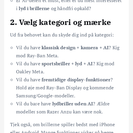
Er AI-delen et must, eller er du mest interesseret
i
lyd i brillerne
og håndfri opkald?
2. Vælg kategori og mærke
Ud fra behovet kan du skyde dig ind på kategori:
Vil du have
klassisk design + kamera + AI
? Kig
mod Ray-Ban Meta.
Vil du have
sportsbriller + lyd + AI
? Kig mod
Oakley Meta.
Vil du have
fremtidige display-funktioner
?
Hold øje med Ray-Ban Display og kommende
Samsung/Google-modeller.
Vil du bare have
lydbriller uden AI
? Ældre
modeller som Razer Anzu kan være nok.
Tjek også, om brillerne spiller bedst med iPhone
eller Android. Mange funktioner virker på begge,