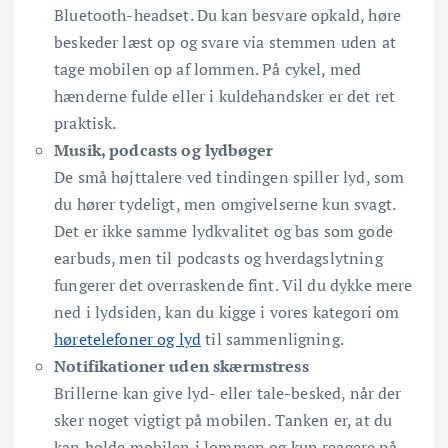
Bluetooth-headset. Du kan besvare opkald, høre
beskeder læst op og svare via stemmen uden at
tage mobilen op af lommen. På cykel, med
hænderne fulde eller i kuldehandsker er det ret
praktisk.
Musik, podcasts og lydbøger
De små højttalere ved tindingen spiller lyd, som
du hører tydeligt, men omgivelserne kun svagt.
Det er ikke samme lydkvalitet og bas som gode
earbuds, men til podcasts og hverdagslytning
fungerer det overraskende fint. Vil du dykke mere
ned i lydsiden, kan du kigge i vores kategori om
høretelefoner og lyd
til sammenligning.
Notifikationer uden skærmstress
Brillerne kan give lyd- eller tale-besked, når der
sker noget vigtigt på mobilen. Tanken er, at du
kan holde mobilen i lommen og kun reagere på