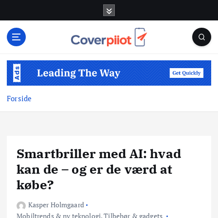
G
å
t
i
l
i
n
d
Forside
h
o
l
d
Smartbriller med AI: hvad
kan de – og er de værd at
købe?
Kasper Holmgaard
Mobiltrends & ny teknologi
,
Tilbehør & gadgets