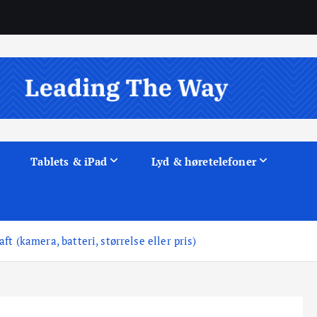
Tablets & iPad
Lyd & høretelefoner
t (kamera, batteri, størrelse eller pris)