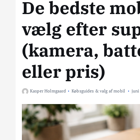
De bedste mob
vælg efter su
(kamera, batte
eller pris)
Kasper Holmgaard
Købsguides & valg af mobil
juni