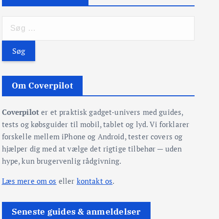
S
ø
g
e
f
t
Om Coverpilot
e
r
Coverpilot
er et praktisk gadget-univers med guides,
:
tests og købsguider til mobil, tablet og lyd. Vi forklarer
forskelle mellem iPhone og Android, tester covers og
hjælper dig med at vælge det rigtige tilbehør — uden
hype, kun brugervenlig rådgivning.
Læs mere om os
eller
kontakt os
.
Seneste guides & anmeldelser