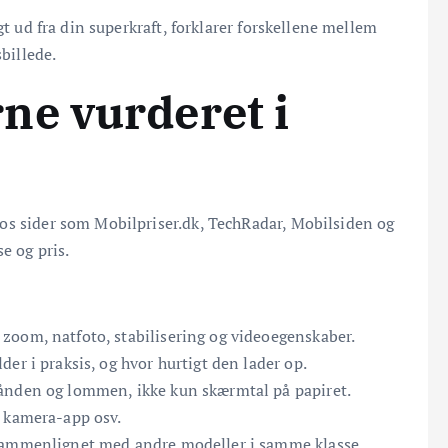
gt ud fra din superkraft, forklarer forskellene mellem
sbillede.
ne vurderet i
os sider som Mobilpriser.dk, TechRadar, Mobilsiden og
e og pris.
 zoom, natfoto, stabilisering og videoegenskaber.
r i praksis, og hvor hurtigt den lader op.
hånden og lommen, ikke kun skærmtal på papiret.
, kamera-app osv.
sammenlignet med andre modeller i samme klasse.