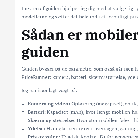
I resten af guiden hjælper jeg dig med at vælge rigti
modellerne og sætter det hele ind i et fornuftigt pri
Sådan er mobiler
guiden
Guiden bygger på de parametre, som også går igen h
PriceRunner: kamera, batteri, skærm/størrelse, ydels
Jeg har især lagt vægt på:
Kamera og video:
Opløsning (megapixel), optik,
Batteri:
Kapacitet (mAh), hvor længe mobilen holde
Skærm og størrelse:
Hvor stor mobilen føles i 
Ydelse:
Hvor glat den kører i hverdagen, gaming
Pris og value:
Hvad du konkret får for pengene 