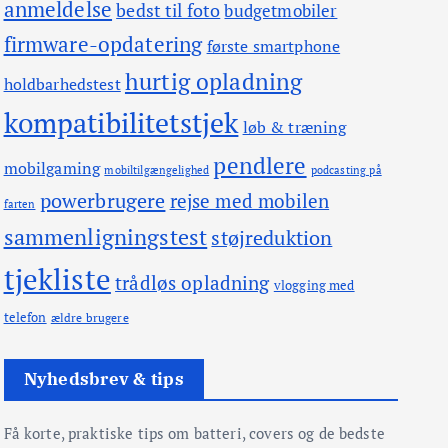
anmeldelse
bedst til foto
budgetmobiler
firmware-opdatering
første smartphone
hurtig opladning
holdbarhedstest
kompatibilitetstjek
løb & træning
pendlere
mobilgaming
mobiltilgængelighed
podcasting på
powerbrugere
rejse med mobilen
farten
sammenligningstest
støjreduktion
tjekliste
trådløs opladning
vlogging med
telefon
ældre brugere
Nyhedsbrev & tips
Få korte, praktiske tips om batteri, covers og de bedste