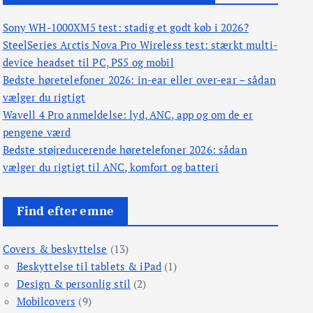
Sony WH-1000XM5 test: stadig et godt køb i 2026?
SteelSeries Arctis Nova Pro Wireless test: stærkt multi-
device headset til PC, PS5 og mobil
Bedste høretelefoner 2026: in-ear eller over-ear – sådan
vælger du rigtigt
Wavell 4 Pro anmeldelse: lyd, ANC, app og om de er
pengene værd
Bedste støjreducerende høretelefoner 2026: sådan
vælger du rigtigt til ANC, komfort og batteri
Find efter emne
Covers & beskyttelse
(13)
Beskyttelse til tablets & iPad
(1)
Design & personlig stil
(2)
Mobilcovers
(9)