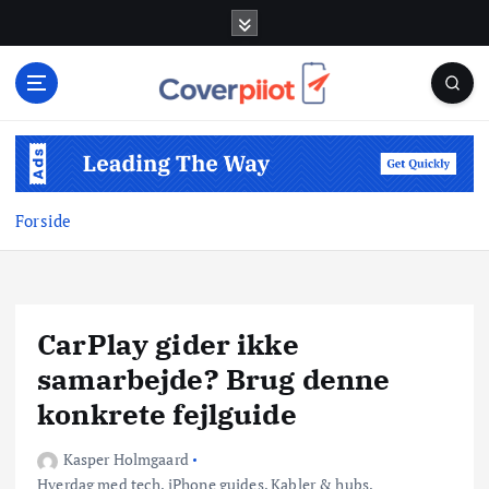
G
å
t
i
l
i
n
d
Forside
h
o
l
d
CarPlay gider ikke
samarbejde? Brug denne
konkrete fejlguide
Kasper Holmgaard
Hverdag med tech
,
iPhone guides
,
Kabler & hubs
,