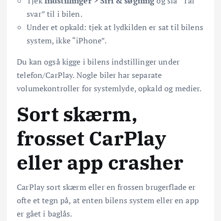
Tjek
Indstillinger > Siri & søgning
og slå “Tal
svar” til i bilen.
Under et opkald: tjek at lydkilden er sat til bilens
system, ikke “iPhone”.
Du kan også kigge i bilens indstillinger under
telefon/CarPlay. Nogle biler har separate
volumekontroller for systemlyde, opkald og medier.
Sort skærm,
frosset CarPlay
eller app crasher
CarPlay sort skærm eller en frossen brugerflade er
ofte et tegn på, at enten bilens system eller en app
er gået i baglås.