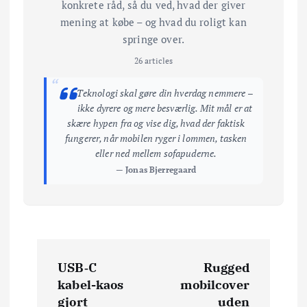
konkrete råd, så du ved, hvad der giver
mening at købe – og hvad du roligt kan
springe over.
26 articles
“
Teknologi skal gøre din hverdag nemmere –
ikke dyrere og mere besværlig. Mit mål er at
skære hypen fra og vise dig, hvad der faktisk
fungerer, når mobilen ryger i lommen, tasken
eller ned mellem sofapuderne.
— Jonas Bjerregaard
I
USB‑C
Rugged
n
kabel-kaos
mobilcover
gjort
uden