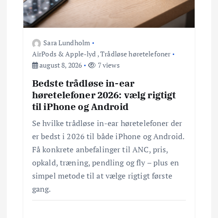
g
a
Sara Lundholm
t
AirPods & Apple-lyd
,
Trådløse høretelefoner
august 8, 2026
7 views
i
Bedste trådløse in-ear
høretelefoner 2026: vælg rigtigt
o
til iPhone og Android
n
Se hvilke trådløse in-ear høretelefoner der
er bedst i 2026 til både iPhone og Android.
Få konkrete anbefalinger til ANC, pris,
opkald, træning, pendling og fly – plus en
simpel metode til at vælge rigtigt første
gang.