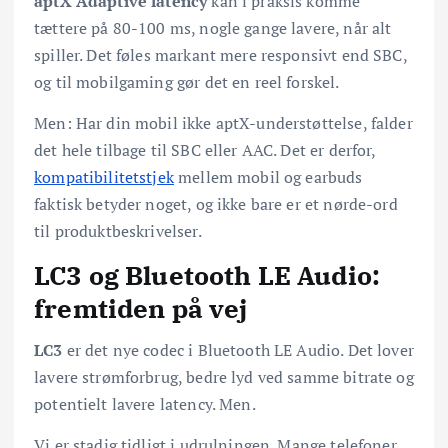
aptX Adaptive latency
kan i praksis komme
tættere på 80-100 ms, nogle gange lavere, når alt
spiller. Det føles markant mere responsivt end SBC,
og til mobilgaming gør det en reel forskel.
Men: Har din mobil ikke aptX-understøttelse, falder
det hele tilbage til SBC eller AAC. Det er derfor,
kompatibilitetstjek
mellem mobil og earbuds
faktisk betyder noget, og ikke bare er et nørde-ord
til produktbeskrivelser.
LC3 og Bluetooth LE Audio:
fremtiden på vej
LC3
er det nye codec i Bluetooth LE Audio. Det lover
lavere strømforbrug, bedre lyd ved samme bitrate og
potentielt lavere latency. Men.
Vi er stadig tidligt i udrulningen. Mange telefoner