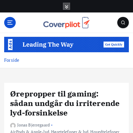
G
å
t
i
l
i
n
d
Forside
h
o
l
d
Ørepropper til gaming:
sådan undgår du irriterende
lyd-forsinkelse
Jonas Bjerregaard
AirPods & Apple-lyd
,
Høretelefoner & lyd
,
Hovedtelefoner