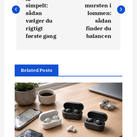
d
simpelt:
mursten i
sådan
lommen:
l
vælger du
sådan
rigtigt
finder du
æ
første gang
balancen
g
s
Related Posts
n
a
v
i