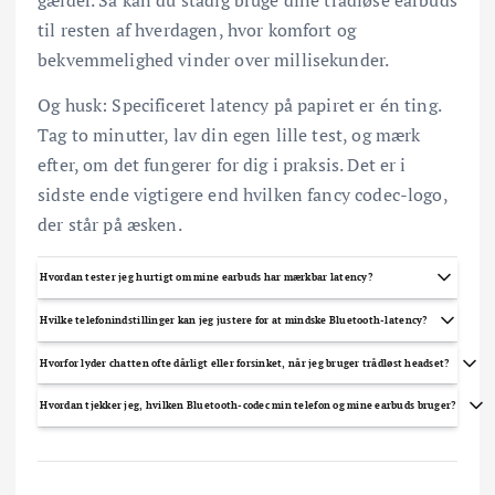
gælder. Så kan du stadig bruge dine trådløse earbuds
til resten af hverdagen, hvor komfort og
bekvemmelighed vinder over millisekunder.
Og husk: Specificeret latency på papiret er én ting.
Tag to minutter, lav din egen lille test, og mærk
efter, om det fungerer for dig i praksis. Det er i
sidste ende vigtigere end hvilken fancy codec-logo,
der står på æsken.
Hvordan tester jeg hurtigt om mine earbuds har mærkbar latency?
Brug en kort video med synlig lydkilde (f.eks. et klap eller trommeslag) på YouTube og se om lyden
Hvilke telefonindstillinger kan jeg justere for at mindske Bluetooth-latency?
følger billedet. Du kan også prøve et dedikeret latency-testprogram eller et andet headset som
reference - forskellen bliver tydelig ved sammenligning.
Tænd telefonens gaming- eller lav-latency-tilstand, slå strømbesparelse fra og luk tunge
Hvorfor lyder chatten ofte dårligt eller forsinket, når jeg bruger trådløst headset?
baggrundsapps. På Android kan du i Udviklerindstillinger vælge Bluetooth-audio-codec (vælg aptX/aptX
Adaptive hvis muligt), og opdater både telefon- og earbud-firmware.
Når mikrofonen bruges, skifter mange earbuds til Bluetooth HFP/HSP-profil, som har lavere
Hvordan tjekker jeg, hvilken Bluetooth-codec min telefon og mine earbuds bruger?
båndbredde og højere latency. Løsninger er at bruge et headset med god HFP-implementering, en
ekstern mikrofon, eller kablet forbindelse til voicechat for stabil stemmekvalitet.
På Android kan du se og faktisk tvinge codec via Udviklerindstillinger under Bluetooth-audio. På iPhone
håndteres codec oftest automatisk, men du kan se detaljer på det tilsluttede Bluetooth-enheds
informationsside i Indstillinger > Bluetooth.